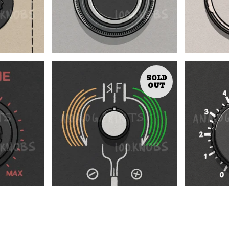
SOLD
OUT
$
$
0.01