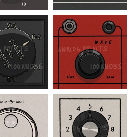
$
$
$
$
$
$