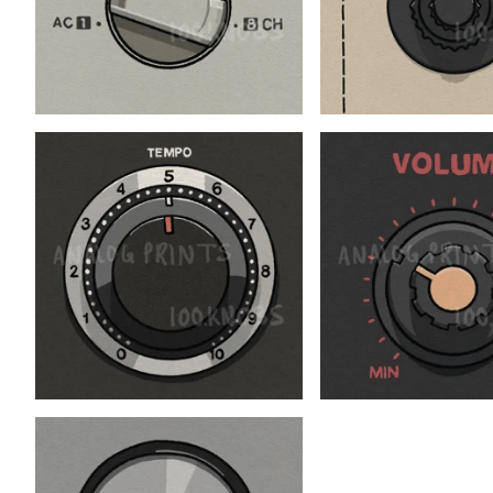
$
$
$
$