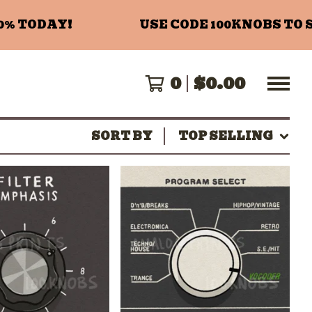
 TODAY!
USE CODE 100KNOBS TO SA
0
$
0.00
SORT BY
TOP SELLING
$
$
$