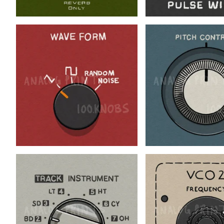
$
$
$
$
$
$
$
$