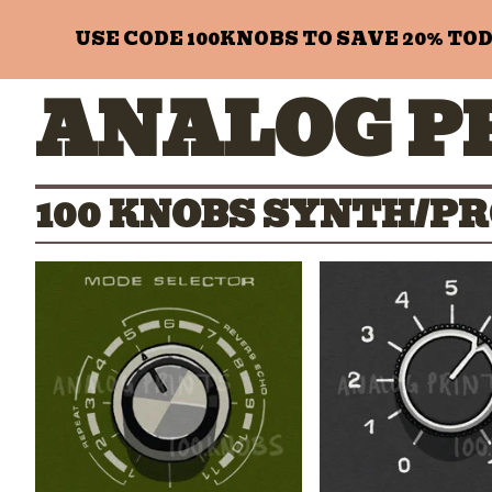
USE CODE 100KNOBS TO SAVE 20% TODAY
ANALOG P
100 KNOBS SYNTH/P
$
$
$
$