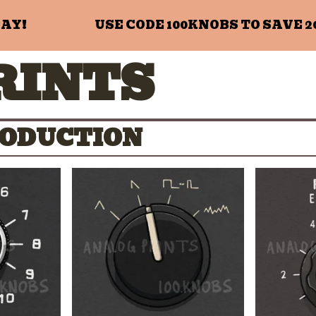
!
USE CODE 100KNOBS TO SAVE 20%
RINTS
RODUCTION
$
$
$