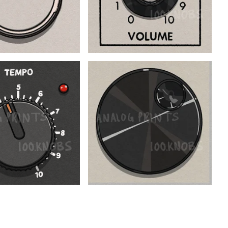
$
$
$