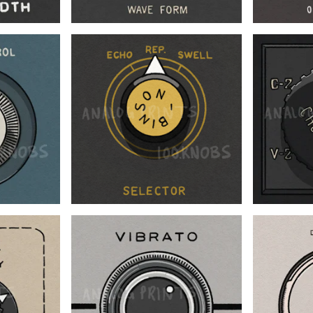
$
$
$
$
$
$